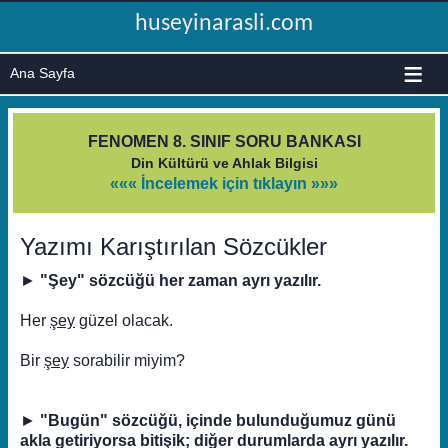
huseyinarasli.com
≡
FENOMEN 8. SINIF SORU BANKASI
Din Kültürü ve Ahlak Bilgisi
««« İncelemek için tıklayın »»»
Yazımı Karıştırılan Sözcükler
►
"Şey" sözcüğü her zaman ayrı yazılır.
Her
şey
güzel olacak.
Bir
şey
sorabilir miyim?
►
"Bugün" sözcüğü, içinde bulunduğumuz günü
akla getiriyorsa bitişik; diğer durumlarda ayrı yazılır.