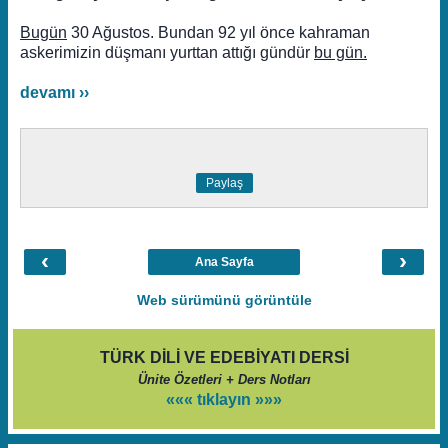
Bugün
30 Ağustos. Bundan 92 yıl önce kahraman
askerimizin düşmanı yurttan attığı gündür
bu gün.
devamı ››
Paylaş
‹
›
Ana Sayfa
Web sürümünü görüntüle
TÜRK DİLİ VE EDEBİYATI DERSİ
Ünite Özetleri + Ders Notları
««« tıklayın »»»