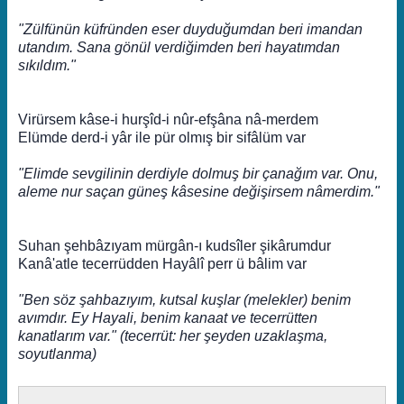
"Zülfünün küfründen eser duyduğumdan beri imandan
utandım. Sana gönül verdiğimden beri hayatımdan
sıkıldım."
Virürsem kâse-i hurşîd-i nûr-efşâna nâ-merdem
Elümde derd-i yâr ile pür olmış bir sifâlüm var
"Elimde sevgilinin derdiyle dolmuş bir çanağım var. Onu,
aleme nur saçan güneş kâsesine değişirsem nâmerdim."
Suhan şehbâzıyam mürgân-ı kudsîler şikârumdur
Kanâ'atle tecerrüdden Hayâlî perr ü bâlim var
"Ben söz şahbazıyım, kutsal kuşlar (melekler) benim
avımdır. Ey Hayali, benim kanaat ve tecerrütten
kanatlarım var." (tecerrüt: her şeyden uzaklaşma,
soyutlanma)