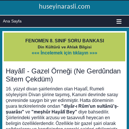
huseyinarasli.com
≡
FENOMEN 8. SINIF SORU BANKASI
Din Kültürü ve Ahlak Bilgisi
««« İncelemek için tıklayın »»»
Hayâlî - Gazel Örneği (Ne Gerdûndan
Sitem Çekdüm)
16. yüzyıl divan şairlerinden olan Hayalî, Rumeli
söyleyişini Divan şiirine taşımış, Kanuni devrinde saray
çevresinde saygın bir yer edinmiştir. Hatta döneminin
şuara tezkirelerinde ondan
"diyâr-ı Rûm'un sultânü'ş-
şuarâsı"
ve
"meşhûr Hayâlî Bey"
diye bahsedilir.
Şiirlerindeki yerlilik arzusu ve tasavvufi heyecan en
belirgin özelliklerdendir. Özellikle bir gazel şairi olarak