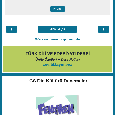
Paylaş
‹
›
Ana Sayfa
Web sürümünü görüntüle
TÜRK DİLİ VE EDEBİYATI DERSİ
Ünite Özetleri + Ders Notları
««« tıklayın »»»
LGS Din Kültürü Denemeleri