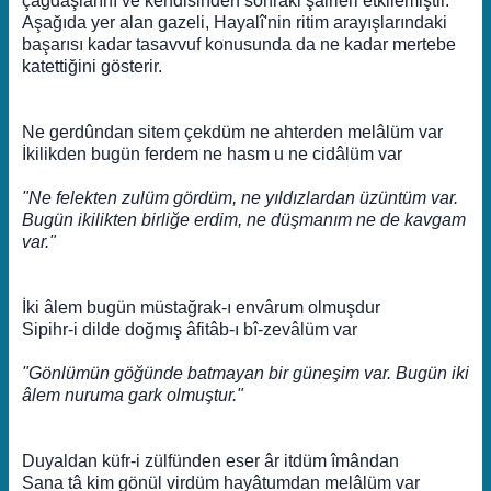
çağdaşlarını ve kendisinden sonraki şairleri etkilemiştir.
Aşağıda yer alan gazeli, Hayalî'nin ritim arayışlarındaki
başarısı kadar tasavvuf konusunda da ne kadar mertebe
katettiğini gösterir.
Ne gerdûndan sitem çekdüm ne ahterden melâlüm var
İkilikden bugün ferdem ne hasm u ne cidâlüm var
"Ne felekten zulüm gördüm, ne yıldızlardan üzüntüm var.
Bugün ikilikten birliğe erdim, ne düşmanım ne de kavgam
var."
İki âlem bugün müstağrak-ı envârum olmuşdur
Sipihr-i dilde doğmış âfitâb-ı bî-zevâlüm var
"Gönlümün göğünde batmayan bir güneşim var. Bugün iki
âlem nuruma gark olmuştur."
Duyaldan küfr-i zülfünden eser âr itdüm îmândan
Sana tâ kim gönül virdüm hayâtumdan melâlüm var