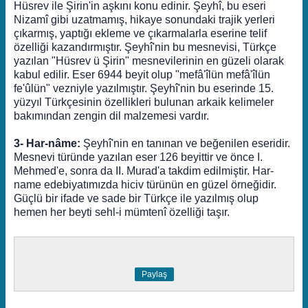
Hüsrev ile Şirin'in aşkını konu edinir. Şeyhî, bu eseri
Nizamî gibi uzatmamış, hikaye sonundaki trajik yerleri
çıkarmış, yaptığı ekleme ve çıkarmalarla eserine telif
özelliği kazandırmıştır. Şeyhî'nin bu mesnevisi, Türkçe
yazılan "Hüsrev ü Şirin" mesnevilerinin en güzeli olarak
kabul edilir. Eser 6944 beyit olup "mefâ'îlün mefâ'îlün
fe'ûlün" vezniyle yazılmıştır. Şeyhî'nin bu eserinde 15.
yüzyıl Türkçesinin özellikleri bulunan arkaik kelimeler
bakımından zengin dil malzemesi vardır.
3- Har-nâme:
Şeyhî'nin en tanınan ve beğenilen eseridir.
Mesnevi türünde yazılan eser 126 beyittir ve önce I.
Mehmed'e, sonra da II. Murad'a takdim edilmiştir. Har-
name edebiyatımızda hiciv türünün en güzel örneğidir.
Güçlü bir ifade ve sade bir Türkçe ile yazılmış olup
hemen her beyti sehl-i mümtenî özelliği taşır.
Paylaş