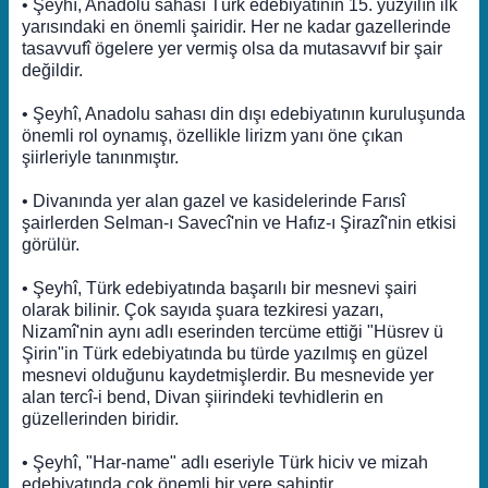
• Şeyhî, Anadolu sahası Türk edebiyatının 15. yüzyılın ilk
yarısındaki en önemli şairidir. Her ne kadar gazellerinde
tasavvufî ögelere yer vermiş olsa da mutasavvıf bir şair
değildir.
• Şeyhî, Anadolu sahası din dışı edebiyatının kuruluşunda
önemli rol oynamış, özellikle lirizm yanı öne çıkan
şiirleriyle tanınmıştır.
• Divanında yer alan gazel ve kasidelerinde Farısî
şairlerden Selman-ı Savecî'nin ve Hafız-ı Şirazî'nin etkisi
görülür.
• Şeyhî, Türk edebiyatında başarılı bir mesnevi şairi
olarak bilinir. Çok sayıda şuara tezkiresi yazarı,
Nizamî'nin aynı adlı eserinden tercüme ettiği "Hüsrev ü
Şirin"in Türk edebiyatında bu türde yazılmış en güzel
mesnevi olduğunu kaydetmişlerdir. Bu mesnevide yer
alan tercî-i bend, Divan şiirindeki tevhidlerin en
güzellerinden biridir.
• Şeyhî, "Har-name" adlı eseriyle Türk hiciv ve mizah
edebiyatında çok önemli bir yere sahiptir.