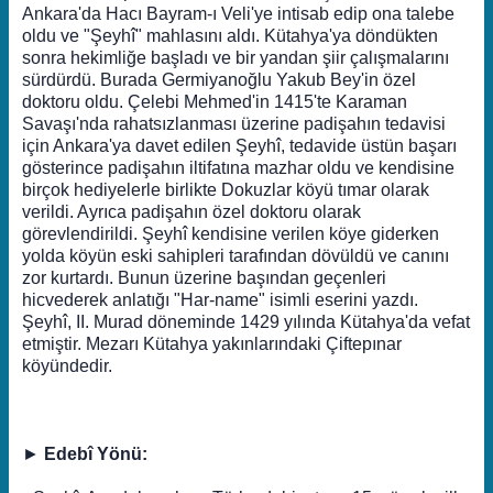
Ankara'da Hacı Bayram-ı Veli'ye intisab edip ona talebe
oldu ve "Şeyhî" mahlasını aldı. Kütahya'ya döndükten
sonra hekimliğe başladı ve bir yandan şiir çalışmalarını
sürdürdü. Burada Germiyanoğlu Yakub Bey'in özel
doktoru oldu. Çelebi Mehmed'in 1415'te Karaman
Savaşı'nda rahatsızlanması üzerine padişahın tedavisi
için Ankara'ya davet edilen Şeyhî, tedavide üstün başarı
gösterince padişahın iltifatına mazhar oldu ve kendisine
birçok hediyelerle birlikte Dokuzlar köyü tımar olarak
verildi. Ayrıca padişahın özel doktoru olarak
görevlendirildi. Şeyhî kendisine verilen köye giderken
yolda köyün eski sahipleri tarafından dövüldü ve canını
zor kurtardı. Bunun üzerine başından geçenleri
hicvederek anlatığı "Har-name" isimli eserini yazdı.
Şeyhî, II. Murad döneminde 1429 yılında Kütahya'da vefat
etmiştir. Mezarı Kütahya yakınlarındaki Çiftepınar
köyündedir.
►
Edebî Yönü: