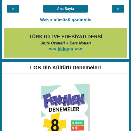
‹
›
Ana Sayfa
Web sürümünü görüntüle
TÜRK DİLİ VE EDEBİYATI DERSİ
Ünite Özetleri + Ders Notları
««« tıklayın »»»
LGS Din Kültürü Denemeleri