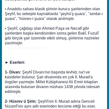
• Anadolu sahası klasik şiirinin kurucu şairlerinden olan
Şeyhî, bu sebeple kaynaklarda "şeyhü'ş-şuara", "serdar-ı
şuara", "hüsrev-i şuara" olarak anılmıştır.
• Şeyhî, çağdaşı olan Ahmed Paşa ve Necatî gibi
şairlerden başka kendisinden sonra gelen Bakî, Fuzulî
gibi birçok şair üzerinde etkili olmuş, şiirlerine nazireler
yazılmıştır.
www.huseyinarasli.com
►
Eserleri:
1- Divan:
Şeyhî Divanı'nın başında tevhid, na't ve
kasideler bulunur. Şair divanında en çok II. Murad'a
övgüler yazmıştır. Millet Kütüphanesi Ali Emiri kitapları
arasında bulunan divanın nüshası 1438 yılında istinsah
edilmiştir.
2- Hüsrev ü Şirin:
Şeyhî'nin II. Murad adına Genceli
Nizamî'nin aynı adlı eserinden tercüme ettiği bu eser,