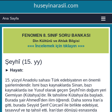
huseyinarasli.com
≡
FENOMEN 8. SINIF SORU BANKASI
Din Kültürü ve Ahlak Bilgisi
««« İncelemek için tıklayın »»»
Şeyhî (15. yy)
►
Hayatı:
15. yüzyıl Anadolu sahası Türk edebiyatının en önemli
şairlerindendir. İsmi bazı kaynaklarda Sinan, bazı
kaynaklarda ise Yusuf olarak geçen Şeyhî'nin doğum yeri
Germiyan (Kütahya)'dır. İlk tahsiline Kütahya'da başladı.
Burada şair Ahmedî'den ilim öğrendi. Daha sonra İran'a
gitti, burada Seyyid Şerif Cürcanî ile birlikte edebiyat,
tasavvuf ve tıp tahsil etti. İran'dan dönüşü esnasında