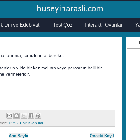
huseyinarasli.com
k Dili ve Edebiyatı
Test Çöz
İnteraktif Oyunlar
Ya
ma, arınma, temizlenme, bereket.
ların yılda bir kez malının veya parasının belli bir
ine vermeleridir.
tler:
DKAB 8. sınıf konular
Ana Sayfa
Önceki Kayıt