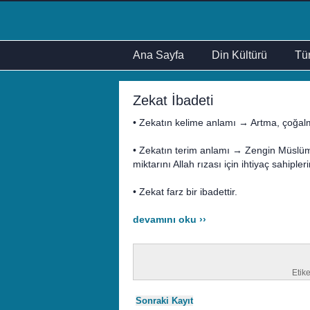
Ana Sayfa
Din Kültürü
Tür
Zekat İbadeti
• Zekatın kelime anlamı → Artma, çoğal
• Zekatın terim anlamı → Zengin Müslüman
miktarını Allah rızası için ihtiyaç sahipler
• Zekat farz bir ibadettir.
devamını oku ››
Etike
Sonraki Kayıt