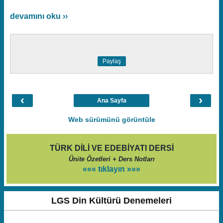
devamını oku ››
Paylaş
‹
›
Ana Sayfa
Web sürümünü görüntüle
TÜRK DİLİ VE EDEBİYATI DERSİ
Ünite Özetleri + Ders Notları
««« tıklayın »»»
LGS Din Kültürü Denemeleri