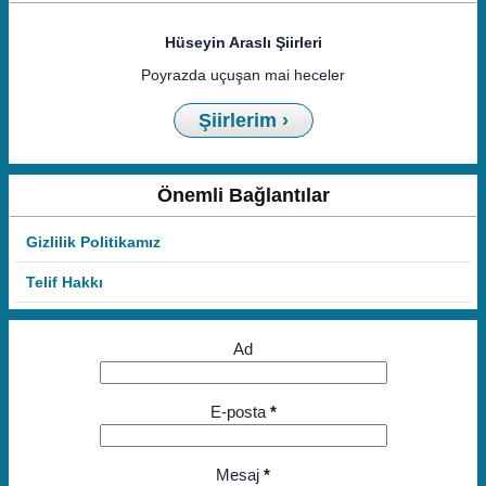
Hüseyin Araslı Şiirleri
Poyrazda uçuşan mai heceler
Şiirlerim ›
Önemli Bağlantılar
Gizlilik Politikamız
Telif Hakkı
Ad
E-posta
*
Mesaj
*