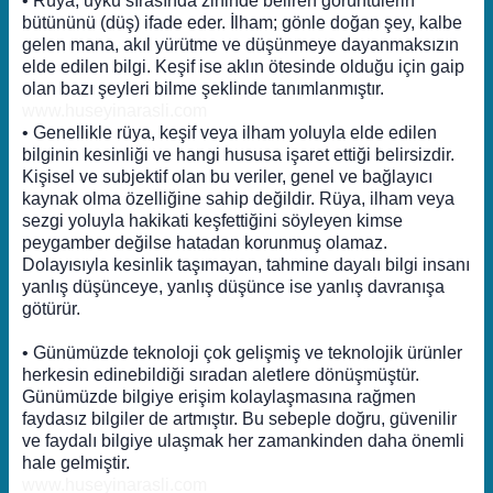
• Rüya, uyku sırasında zihinde beliren görüntülerin
bütününü (düş) ifade eder. İlham; gönle doğan şey, kalbe
gelen mana, akıl yürütme ve düşünmeye dayanmaksızın
elde edilen bilgi. Keşif ise aklın ötesinde olduğu için gaip
olan bazı şeyleri bilme şeklinde tanımlanmıştır.
www.huseyinarasli.com
• Genellikle rüya, keşif veya ilham yoluyla elde edilen
bilginin kesinliği ve hangi hususa işaret ettiği belirsizdir.
Kişisel ve subjektif olan bu veriler, genel ve bağlayıcı
kaynak olma özelliğine sahip değildir. Rüya, ilham veya
sezgi yoluyla hakikati keşfettiğini söyleyen kimse
peygamber değilse hatadan korunmuş olamaz.
Dolayısıyla kesinlik taşımayan, tahmine dayalı bilgi insanı
yanlış düşünceye, yanlış düşünce ise yanlış davranışa
götürür.
• Günümüzde teknoloji çok gelişmiş ve teknolojik ürünler
herkesin edinebildiği sıradan aletlere dönüşmüştür.
Günümüzde bilgiye erişim kolaylaşmasına rağmen
faydasız bilgiler de artmıştır. Bu sebeple doğru, güvenilir
ve faydalı bilgiye ulaşmak her zamankinden daha önemli
hale gelmiştir.
www.huseyinarasli.com