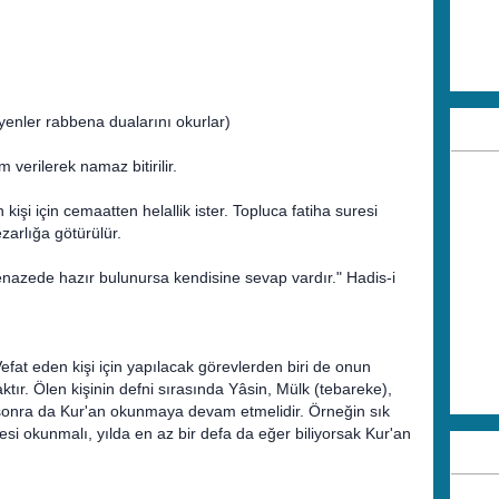
enler rabbena dualarını okurlar)
verilerek namaz bitirilir.
işi için cemaatten helallik ister. Topluca fatiha suresi
arlığa götürülür.
nazede hazır bulunursa kendisine sevap vardır." Hadis-i
efat eden kişi için yapılacak görevlerden biri de onun
ır. Ölen kişinin defni sırasında Yâsin, Mülk (tebareke),
 sonra da Kur'an okunmaya devam etmelidir. Örneğin sık
uresi okunmalı, yılda en az bir defa da eğer biliyorsak Kur'an