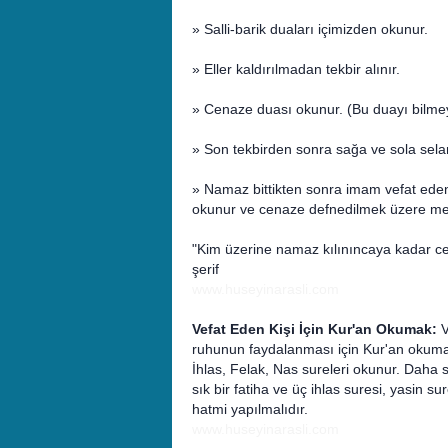
» Salli-barik duaları içimizden okunur.
» Eller kaldırılmadan tekbir alınır.
» Cenaze duası okunur. (Bu duayı bilmey
» Son tekbirden sonra sağa ve sola selam 
» Namaz bittikten sonra imam vefat eden k
okunur ve cenaze defnedilmek üzere mez
"Kim üzerine namaz kılınıncaya kadar ce
şerif
www.huseyinarasli.com
Vefat Eden Kişi İçin Kur'an Okumak:
V
ruhunun faydalanması için Kur'an okumakt
İhlas, Felak, Nas sureleri okunur. Daha
sık bir fatiha ve üç ihlas suresi, yasin s
hatmi yapılmalıdır.
www.huseyinarasli.com