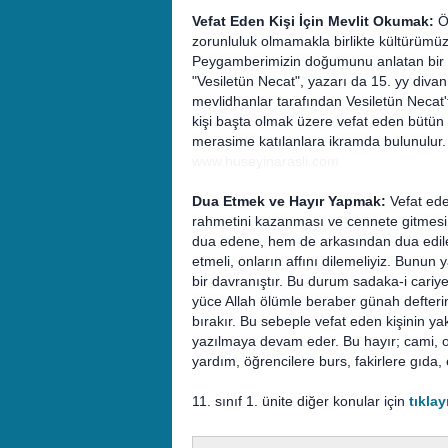
Vefat Eden Kişi İçin Mevlit Okumak:
Öl
zorunluluk olmamakla birlikte kültürümüz
Peygamberimizin doğumunu anlatan bir na
"Vesiletün Necat", yazarı da 15. yy divan
mevlidhanlar tarafından Vesiletün Necat
kişi başta olmak üzere vefat eden bütün
merasime katılanlara ikramda bulunulur.
www.huseyinarasli.com
Dua Etmek ve Hayır Yapmak:
Vefat ede
rahmetini kazanması ve cennete gitmesi 
dua edene, hem de arkasından dua edilen
etmeli, onların affını dilemeliyiz. Bunu
bir davranıştır. Bu durum sadaka-i cariye
yüce Allah ölümle beraber günah defterin
bırakır. Bu sebeple vefat eden kişinin yak
yazılmaya devam eder. Bu hayır; cami, ok
yardım, öğrencilere burs, fakirlere gıda, e
11. sınıf 1. ünite diğer konular için
tıklay