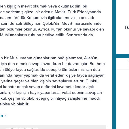
en kişi için mevlit okumak veya okutmak dinî bir
de yerleşmiş güzel bir adettir. Mevlit, Türk Edebiyatında
zım türüdür.Konumuzla ilgili olan mevlidin asıl adı
 şairi Bursalı Süleyman Çelebi'dir. Mevlit merasimlerinde
Tü
'tan bölümler okunur. Ayrıca Kur'an okunur ve sevabı ölen
 Müslümanların ruhuna hediye edilir. Sonrasında da
n bir Müslümanın günahlarının bağışlanması, Allah'ın
için dua etmek sevap kazandıran bir davranıştır. Bu, hem
 ölüye fayda sağlar. Bu sebeple ölmüşlerimiz için dua
n yanında hayır yapmak da vefat eden kişiye fayda sağlayan
 yerine geçer ve ölen kişinin sevaplarını artırır. Çünkü
i kapatır ancak sevap defterini kıyamete kadar açık
ınları, o kişi için hayır yaparlarsa, vefat edenin sevapları
ul, çeşme vb olabileceği gibi ihtiyaç sahiplerine maddi
lbise vb olabilir.
ın ›