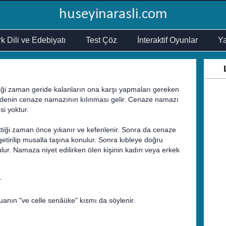
huseyinarasli.com
k Dili ve Edebiyatı
Test Çöz
İnteraktif Oyunlar
Ya
iği zaman geride kalanların ona karşı yapmaları gereken
 edenin cenaze namazının kılınması gelir. Cenaze namazı
si yoktur.
ettiği zaman önce yıkanır ve kefenlenir. Sonra da cenaze
etirilip musalla taşına konulur. Sonra kıbleye doğru
ur. Namaza niyet edilirken ölen kişinin kadın veya erkek
r
anın "ve celle senâüke" kısmı da söylenir.