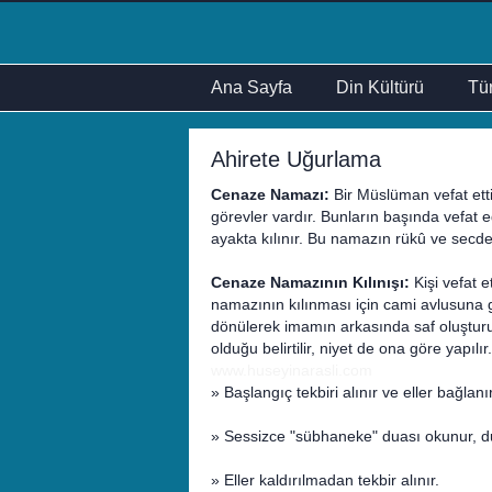
Ana Sayfa
Din Kültürü
Tür
Ahirete Uğurlama
Cenaze Namazı:
Bir Müslüman vefat ett
görevler vardır. Bunların başında vefat
ayakta kılınır. Bu namazın rükû ve secde
Cenaze Namazının Kılınışı:
Kişi vefat 
namazının kılınması için cami avlusuna g
dönülerek imamın arkasında saf oluşturul
olduğu belirtilir, niyet de ona göre yapılır.
www.huseyinarasli.com
» Başlangıç tekbiri alınır ve eller bağlanı
» Sessizce "sübhaneke" duası okunur, du
» Eller kaldırılmadan tekbir alınır.