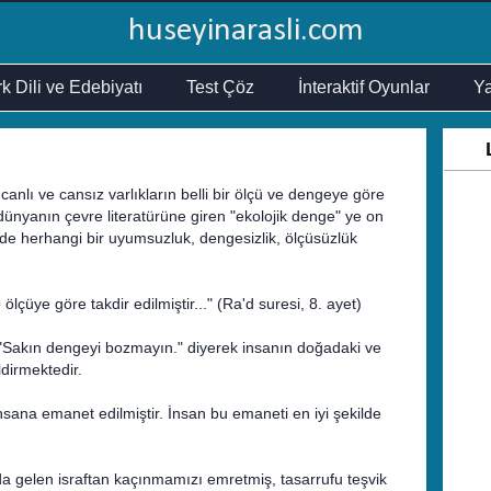
huseyinarasli.com
k Dili ve Edebiyatı
Test Çöz
İnteraktif Oyunlar
Ya
canlı ve cansız varlıkların belli bir ölçü ve dengeye göre
 dünyanın çevre literatürüne giren "ekolojik denge" ye on
gede herhangi bir uyumsuzluk, dengesizlik, ölçüsüzlük
 ölçüye göre takdir edilmiştir..." (Ra'd suresi, 8. ayet)
 "Sakın dengeyi bozmayın." diyerek insanın doğadaki ve
ldirmektedir.
 insana emanet edilmiştir. İnsan bu emaneti en iyi şekilde
ında gelen israftan kaçınmamızı emretmiş, tasarrufu teşvik