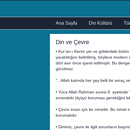
Ana Sayfa
Din Kültürü
Tür
Din ve Çevre
• Kur’an-ı Kerim yer ve göklerdeki bütün 
yaratıldığını belirtilmiş, böylece modern
dört asır önce işaret edilmiştir. Bu den
görülmez.
"...Allah katında her şey belli bir amaç ve
www.huseyinarasli.com
• Yüce Allah Rahman suresi 8. ayetinde
evrendeki ölçüyü koruması gerektiğini bi
www.huseyinarasli.com
• Çevre insan için bir nimettir. Bu nimet
korumalıdır.
www.huseyinarasli.com
• Dinimiz, çevre ile ilgili sorunların baş