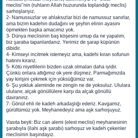
meclisi"nin (ruhların Allah huzurunda toplandığı meclis)
sarhoşlarıyız.
2- Namussuzlar ve ahlaksızlar bizi de namussuz sanırlar,
ama bizim kadehin dudağını ve şeyhin elinin ayasını
öpmekten başka amacımız yok.
3- Dünya meclisinin baş köşesini umup da ne yapalım,
biz şaraba tapanlardanız. Yerimiz de şarap küpünün
dibidir.
4- Kimseyi incitmek istemeyiz ama, kadehi kıran sofunun
hatırını kırarız.
5- Kötü niyetlilerin bizden uzak olmaları daha iyidir.
Çünkü onlara attığımız ok yere düşmez. Parmağımızda
yay kirişini çekmek için yüksüğümüz var.
6- Şu yokluk aleminde ne zengin ne de yoksuluz. Ululara
ululanır, alçak gönüllülere karşı da alçak gönüllü
davranırız.
7- Gönül ehli ile kadeh arkadaşlığı ederiz. Kavgamız,
gürültümüz yok. Meyhanedeyiz ama aşk sarhoşuyuz.
Vasıta beyti: Biz can alemi (elest meclisi) meyhanesinin
şarabıyla (ilahi aşk şarabı) sarhoşuz ve kadeh çekenler
meclisinin başındayız.