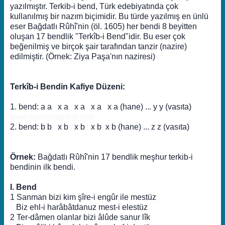
yazılmıştır. Terkib-i bend, Türk edebiyatında çok
kullanılmış bir nazım biçimidir. Bu türde yazılmış en ünlü
eser Bağdatlı Rûhî'nin (öl. 1605) her bendi 8 beyitten
oluşan 17 bendlik "Terkîb-i Bend"idir. Bu eser çok
beğenilmiş ve birçok şair tarafından tanzir (nazire)
edilmiştir. (Örnek: Ziya Paşa'nın naziresi)
Terkîb-i Bendin Kafiye Düzeni:
1. bend: a a x a x a x a x a (hane) ... y y (vasıta)
www.huseyinarasli.com
2. bend: b b x b x b x b x b (hane) ... z z (vasıta)
Örnek:
Bağdatlı Rûhî'nin 17 bendlik meşhur terkib-i
bendinin ilk bendi.
I. Bend
1 Sanman bizi kim şîre-i engûr ile mestüz
Biz ehl-i harâbâtdanuz mest-i elestüz
2 Ter-dâmen olanlar bizi âlûde sanur lîk