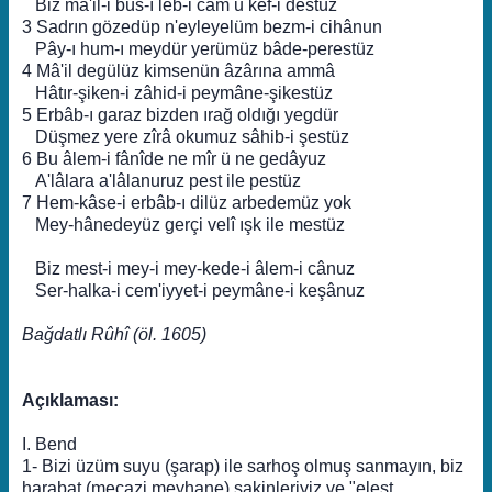
Biz mâ'il-i bûs-ı leb-i câm u kef-i destüz
3 Sadrın gözedüp n'eyleyelüm bezm-i cihânun
Pây-ı hum-ı meydür yerümüz bâde-perestüz
4 Mâ'il degülüz kimsenün âzârına ammâ
Hâtır-şiken-i zâhid-i peymâne-şikestüz
5 Erbâb-ı garaz bizden ırağ oldığı yegdür
Düşmez yere zîrâ okumuz sâhib-i şestüz
6 Bu âlem-i fânîde ne mîr ü ne gedâyuz
A'lâlara a'lâlanuruz pest ile pestüz
7 Hem-kâse-i erbâb-ı dilüz arbedemüz yok
Mey-hânedeyüz gerçi velî ışk ile mestüz
Biz mest-i mey-i mey-kede-i âlem-i cânuz
Ser-halka-i cem'iyyet-i peymâne-i keşânuz
Bağdatlı Rûhî (öl. 1605)
Açıklaması:
I. Bend
1- Bizi üzüm suyu (şarap) ile sarhoş olmuş sanmayın, biz
harabat (mecazi meyhane) sakinleriyiz ve "elest