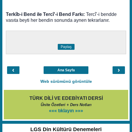
Terkîb-i Bend ile Tercî'-i Bend Farkı:
Tercî'-i bendde
vasıta beyti her bendin sonunda aynen tekrarlanır.
Paylaş
‹
›
Ana Sayfa
Web sürümünü görüntüle
TÜRK DİLİ VE EDEBİYATI DERSİ
Ünite Özetleri + Ders Notları
««« tıklayın »»»
LGS Din Kültürü Denemeleri