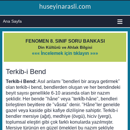
huseyinarasli.com
≡
FENOMEN 8. SINIF SORU BANKASI
Din Kültürü ve Ahlak Bilgisi
««« İncelemek için tıklayın »»»
Terkib-i Bend
Terkib-i Bend:
Asıl anlamı "bendleri bir araya getirmek"
olan terkib-i bend, bendlerden oluşan ve her bendindeki
beyit sayısı genellikle 6-10 arasında olan bir nazım
şeklidir. Her bende "hâne" veya "terkîb-hâne", bendleri
birleştiren beyitlere de "vâsıta" denir. "Hâne"ler genelde
gazel veya kaside gibi kafiye dizilişine sahiptir. Terkib-i
bendler mersiye (ağıt), medhiye (övgü), hiciv (yergi),
toplumsal eleştiri gibi çok farklı konularda yazılmıştır.
Mersiye türünün en güzel örnekleri bu nazım şekliyle