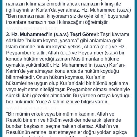
namazın kılınması emredilir ancak namazın kılınışı ile
ilgili ayrıntılar Kur'an'da yer almaz. Hz. Muhammed (s.a.v.)
"Ben namazı nasıl kılıyorsam siz de öyle kılın." buyurarak
insanlara namazın nasıl kılınacağını öğretmiştir.
www.huseyinarasli.com
3. Hz. Muhammed'in (s.a.v.) Teşri Görevi:
Teşri kavramı
sözlükte "hüküm koyma, yasama" gibi anlamlara gelir.
İslam dininde hüküm koyma yetkisi, Allah’a (c.c.) ve Hz.
Peygamber’e aittir. Allah (c.c.) ve Peygamber (s.a.v) bir
konuda hüküm verdiği zaman Müslümanlar o hükme
uymakla yükümlüdür. Hz. Muhammed’in (s.a.v.) Kur’an-ı
Kerim’de yer almayan konularda da hüküm koyduğu
bilinmektedir. Onun hüküm koyması, Kur’an’ın
hükümlerine uygun olup Kur’an’daki bir hükmü açıklama
veya teyit etme niteliği taşır. Peygamber olması nedeniyle
sürekli ilahi gözetim altındadır. Bu yüzden ortaya koyduğu
her hükümde Yüce Allah’ın izni ve bilgisi vardır.
www.huseyinarasli.com
"Bir mümin erkek veya bir mümin kadının, Allah ve
Resulü bir emir ve hüküm verdiklerinde artık işlerinde
bundan başkasını seçme hakları olamaz. Allah’ın ve
Resulünün emrine itaat etmeyenler doğru yoldan açıkça