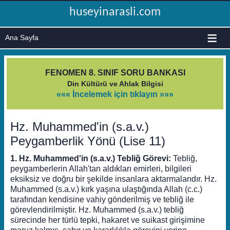
huseyinarasli.com
≡
FENOMEN 8. SINIF SORU BANKASI
Din Kültürü ve Ahlak Bilgisi
««« İncelemek için tıklayın »»»
Hz. Muhammed'in (s.a.v.)
Peygamberlik Yönü (Lise 11)
1. Hz. Muhammed'in (s.a.v.) Tebliğ Görevi:
Tebliğ,
peygamberlerin Allah'tan aldıkları emirleri, bilgileri
eksiksiz ve doğru bir şekilde insanlara aktarmalarıdır. Hz.
Muhammed (s.a.v.) kırk yaşına ulaştığında Allah (c.c.)
tarafından kendisine vahiy gönderilmiş ve tebliğ ile
görevlendirilmiştir. Hz. Muhammed (s.a.v.) tebliğ
sürecinde her türlü tepki, hakaret ve suikast girişimine