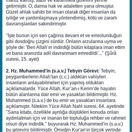
maruz kalmış, sabır ve kararlılıkla görevini yerine
getirmiştir. O, daima hak ve adaletten yana olmuştur.
Güzel ahlak sahibi bir insan olarak diğer insanları da
iyiliğe ve yardımlaşmaya yönlendirmiş, kötü ve zararlı
davranışlardan sakındırmıştır.
www.huseyinarasli.com
"İşte bunun için sen çağrına devam et ve emrolunduğun
gibi dosdoğru çizgini sürdür. Onların arzularına uyma ve
şöyle de: 'Ben Allah’ın indirdiği bütün kitaplara iman ettim
ve bana aranızda adil davranmam emredildi'..." (Şûrâ
suresi, 15. ayet)
2. Hz. Muhammed'in (s.a.v.) Tebyin Görevi:
Tebyin,
peygamberlerin Allah’tan (c.c.) aldıkları vahiyleri
insanların anlayabilmeleri için yapmış oldukları
açıklamalardır. Yüce Allah, Kur’an-ı Kerim’de hayatın
bütün alanlarına dair emir ve yasakları bildirmiştir. Hz.
Muhammed (s.a.v.) de bu emir ve yasakları insanlara
açıklamıştır. Nitekim Yüce Allah Nahl suresi, 64. ayetinde
"Sana kitabı, özellikle ayrılığa düştükleri konuda onları
aydınlatman için ve inanan bir topluluğa rehber ve rahmet
olsun diye indirdik." buyurarak Hz. Muhammed’in (s.a.v.)
bu görevini bildirmiştir. Örneğin Kur'an'ın birçok yerinde