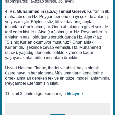
sapmışlardır." (Ahzab suresi, 36. ayet)
www.huseyinarasli.com
4. Hz. Muhammed'in (s.a.v.) Temsil Görevi:
Kur’an’ın ilk
muhatabı olan Hz. Peygamber onu en iyi şekilde anlamış
ve yaşamıştır. Böylece söz, fiil ve davranışlarıyla
insanlara örnek olmuştur. Onun ahlakını en güzel şekilde
tarif eden kişi, Hz. Aişe (r.a.) olmuştur. Hz. Peygamber’in
ahlakının nasıl olduğunu sorulduğunda Hz. Aişe (r.a.):
"Siz hiç Kur’an okumuyor musunuz? Onun ahlakı
Kur’an’dır." şeklinde cevap vermiştir. Hz. Muhammed
(s.a.v.), yaşadığı dönemle birlikte kıyamete kadar
yaşayacak olan bütün insanlara örnektir.
Üsve-i Hasene: "İnanç, ibadet ve ahlak başta olmak
üzere hayatın her alanında Müslümanların kendilerine
örnek almaları gereken tek ve en güzel model" anlamında
Peygamber Efendimizin sıfatı.
11. sınıf 2. ünite diğer konular için
tıklayın ›