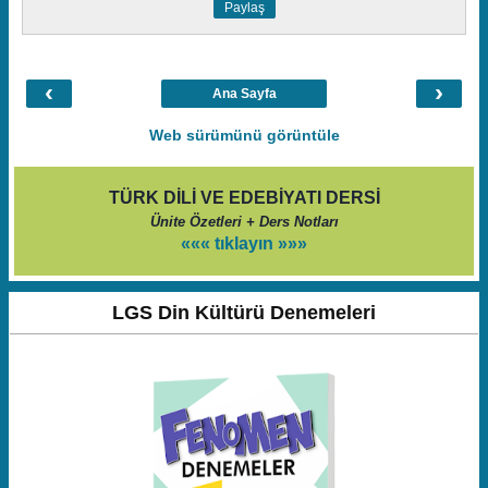
Paylaş
‹
›
Ana Sayfa
Web sürümünü görüntüle
TÜRK DİLİ VE EDEBİYATI DERSİ
Ünite Özetleri + Ders Notları
««« tıklayın »»»
LGS Din Kültürü Denemeleri