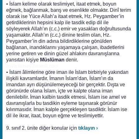
• İslam kelime olarak teslimiyet, itaat etmek, boyun
eğmek, bağlanmak, barış ve esenlikte olmaktır. Dinî terim
olarak ise Yüce Allah’a itaat etmek, Hz. Peygamber’in
getirdiklerinin hepsini kalp ile tasdik edip dil ile
söyleyerek Allah’ın (c.c.) emir ve yasakları doğrultusunda
yaşamaktır. Allah’ın (c.c.) dinine teslim olan, Hz.
Peygamber’in din adına bildirdiklerine gönülden
bağlanan, inandıklarını yaşamaya çalışan, ibadetlerini
yerine getiren ve dinin güzel ahlakını davranışlarına
yansıtan kişiye
Müslüman
denir.
www.huseyinarasli.com
• İslam âlimlerine göre iman ile İslam birbiriyle yakından
ilişkili kavramlardır. İmanın İslam’dan, İslam’ın da
imandan ayrı düşünülemeyeceği bir gerçektir. Dışta ve
görünürde olana İslam, içte ve kalpte olana iman
denilebilir. İman kalbin tasdik etmesi, İslam ise amel ve
davranışlarla bu tasdikin eyleme taşınarak görünür
kılınmasıdır. İman kalple gerçekleşen tasdiktir. İslam ise
dil ile ikrar, itaat, boyun eğme ve teslimiyettir.
9. sınıf 2. ünite diğer konular için
tıklayın ›