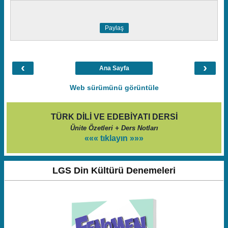
Paylaş
‹
›
Ana Sayfa
Web sürümünü görüntüle
TÜRK DİLİ VE EDEBİYATI DERSİ
Ünite Özetleri + Ders Notları
««« tıklayın »»»
LGS Din Kültürü Denemeleri