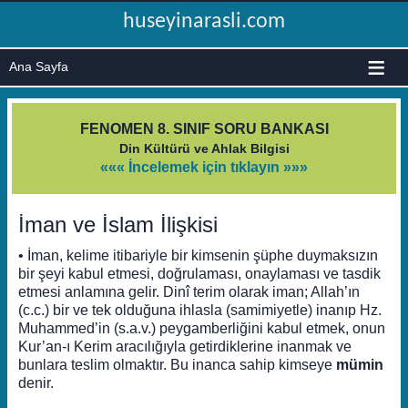
huseyinarasli.com
≡
FENOMEN 8. SINIF SORU BANKASI
Din Kültürü ve Ahlak Bilgisi
««« İncelemek için tıklayın »»»
İman ve İslam İlişkisi
• İman, kelime itibariyle bir kimsenin şüphe duymaksızın
bir şeyi kabul etmesi, doğrulaması, onaylaması ve tasdik
etmesi anlamına gelir. Dinî terim olarak iman; Allah’ın
(c.c.) bir ve tek olduğuna ihlasla (samimiyetle) inanıp Hz.
Muhammed’in (s.a.v.) peygamberliğini kabul etmek, onun
Kur’an-ı Kerim aracılığıyla getirdiklerine inanmak ve
bunlara teslim olmaktır. Bu inanca sahip kimseye
mümin
denir.