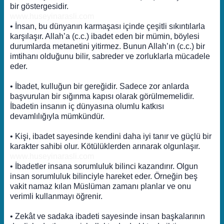
bir göstergesidir.
www.huseyinarasli.com
• İnsan, bu dünyanın karmaşası içinde çeşitli sıkıntılarla
karşılaşır. Allah’a (c.c.) ibadet eden bir mümin, böylesi
durumlarda metanetini yitirmez. Bunun Allah’ın (c.c.) bir
imtihanı olduğunu bilir, sabreder ve zorluklarla mücadele
eder.
• İbadet, kulluğun bir gereğidir. Sadece zor anlarda
başvurulan bir sığınma kapısı olarak görülmemelidir.
İbadetin insanın iç dünyasına olumlu katkısı
devamlılığıyla mümkündür.
• Kişi, ibadet sayesinde kendini daha iyi tanır ve güçlü bir
karakter sahibi olur. Kötülüklerden arınarak olgunlaşır.
www.huseyinarasli.com
• İbadetler insana sorumluluk bilinci kazandırır. Olgun
insan sorumluluk bilinciyle hareket eder. Örneğin beş
vakit namaz kılan Müslüman zamanı planlar ve onu
verimli kullanmayı öğrenir.
• Zekât ve sadaka ibadeti sayesinde insan başkalarının