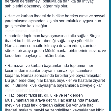
derdiyle dertlenmeyi, bollukta da darlıkta da ihtiyaç
sahiplerini gözetmeyi öğrenmiş olur.
• Hac ve kurban ibadeti de birlikte hareket etme ve sosyal
yardımlaşma açısından kişinin sorumluluk duygusunun
gelişmesine katkı sağlar.
www.huseyinarasli.com
• İbadetler toplumun kaynaşmasına katkı sağlar. Birçok
ibadet bu birlik ve beraberliği sağlamaya yöneliktir.
Namazlarını cemaatle kılmaya devam eden, camide
sürekli bir araya gelen Müslümanlar birbirlerinin sevinç ve
kederlerini paylaşma imkânı bulur.
• Ramazan ve kurban bayramlarında toplumun her
kesiminden insanlar bayram namazı için camilere
koşarlar. Namaz sonrasında birbirleriyle bayramlaşırlar.
Bu günlerde dargınlar barışır, büyükler ve hastalar ziyaret
edilir. Birliktelik ve kaynaşma bayramlarda zirveye çıkar.
www.huseyinarasli.com
• Hac ibadeti farklı ırk, dil, ülke ve renklerden
Müslümanları bir araya getirir. Hac esnasında makam,
mevki ve statü farkı ortadan kalkar. Bu yönüyle hac
ibadeti, makam, mevki ve zenginlikten kaynaklanan kibir