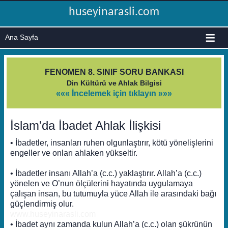
huseyinarasli.com
≡
FENOMEN 8. SINIF SORU BANKASI
Din Kültürü ve Ahlak Bilgisi
««« İncelemek için tıklayın »»»
İslam'da İbadet Ahlak İlişkisi
• İbadetler, insanları ruhen olgunlaştırır, kötü yönelişlerini
engeller ve onları ahlaken yükseltir.
• İbadetler insanı Allah’a (c.c.) yaklaştırır. Allah’a (c.c.)
yönelen ve O’nun ölçülerini hayatında uygulamaya
çalışan insan, bu tutumuyla yüce Allah ile arasındaki bağı
güçlendirmiş olur.
www.huseyinarasli.com
• İbadet aynı zamanda kulun Allah’a (c.c.) olan şükrünün