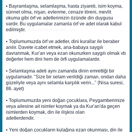
• Bayramlaşma, selamlaşma, hasta ziyareti, isim koyma,
sünnet olma, nişan, evlenme, cenaze töreni, mevlit
okuma gibi örf ve adetlerimizin özünde din duygusu
vardır. Bu uygulamalar zamanla örf ve adet olarak kabul
edilmiştir.
www.huseyinarasli.com
• Toplumumuzda örf ve adetler, dini kurallar ile beraber
anılır. Davete icabet etmek, ana-babaya saygılı
davranmak, Kur'an veya ezan okunurken saygılı olmak vb
değerler hem dini hem de örfi uygulamalardır.
• Selamlaşma adeti aynı zamanda dinin emrettiği bir
uygulamadır. "Size bir selam verildiği zaman, ondan daha
güzeliyle veya aynı selamla karşılık verin..." (Nisa suresi,
86. ayet)
• Toplumumuzda yeni doğan çocuklara, Peygamberimize
veya ailesine ait isimler koymak ya da Kur'an'da geçen
isimlerden koymak, din ile ilişkisi olan
adetlerdendir.
www.huseyinarasli.com
• Yeni doğan çocukların kulağına ezan okunması, din ile