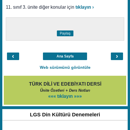
11. sınıf 3. ünite diğer konular için
tıklayın ›
Paylaş
‹
›
Ana Sayfa
Web sürümünü görüntüle
TÜRK DİLİ VE EDEBİYATI DERSİ
Ünite Özetleri + Ders Notları
««« tıklayın »»»
LGS Din Kültürü Denemeleri