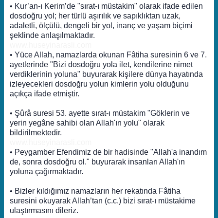
• Kur’an-ı Kerim’de "sırat-ı müstakim" olarak ifade edilen
dosdoğru yol; her türlü aşırılık ve sapıklıktan uzak,
adaletli, ölçülü, dengeli bir yol, inanç ve yaşam biçimi
şeklinde anlaşılmaktadır.
www.huseyinarasli.com
• Yüce Allah, namazlarda okunan Fâtiha suresinin 6 ve 7.
ayetlerinde "Bizi dosdoğru yola ilet, kendilerine nimet
verdiklerinin yoluna" buyurarak kişilere dünya hayatında
izleyecekleri dosdoğru yolun kimlerin yolu olduğunu
açıkça ifade etmiştir.
• Şûrâ suresi 53. ayette sırat-ı müstakim "Göklerin ve
yerin yegâne sahibi olan Allah'ın yolu" olarak
bildirilmektedir.
www.huseyinarasli.com
• Peygamber Efendimiz de bir hadisinde "Allah'a inandım
de, sonra dosdoğru ol." buyurarak insanları Allah'ın
yoluna çağırmaktadır.
• Bizler kıldığımız namazların her rekatında Fâtiha
suresini okuyarak Allah’tan (c.c.) bizi sırat-ı müstakime
ulaştırmasını dileriz.