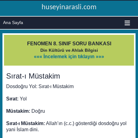
huseyinarasli.com
≡
FENOMEN 8. SINIF SORU BANKASI
Din Kültürü ve Ahlak Bilgisi
««« İncelemek için tıklayın »»»
Sırat-ı Müstakim
Dosdoğru Yol: Sırat-ı Müstakim
Sırat:
Yol
Müstakim:
Doğru
Sırat-ı Müstakim:
Allah’ın (c.c.) gösterdiği dosdoğru yol
yani İslam dini.