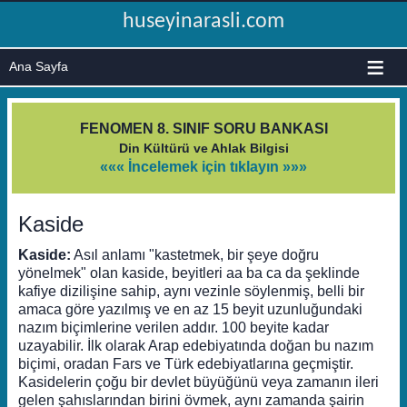
huseyinarasli.com
≡
FENOMEN 8. SINIF SORU BANKASI
Din Kültürü ve Ahlak Bilgisi
««« İncelemek için tıklayın »»»
Kaside
Kaside:
Asıl anlamı "kastetmek, bir şeye doğru
yönelmek" olan kaside, beyitleri aa ba ca da şeklinde
kafiye dizilişine sahip, aynı vezinle söylenmiş, belli bir
amaca göre yazılmış ve en az 15 beyit uzunluğundaki
nazım biçimlerine verilen addır. 100 beyite kadar
uzayabilir. İlk olarak Arap edebiyatında doğan bu nazım
biçimi, oradan Fars ve Türk edebiyatlarına geçmiştir.
Kasidelerin çoğu bir devlet büyüğünü veya zamanın ileri
gelen şahıslarından birini övmek, aynı zamanda şairin