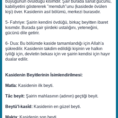
büyüğünün övüldüğü kısımdır. Şair burada sanat gücünü,
kabiliyetini göstererek "memduh"unu (kasidede övülen
kişi) över. Kasidenin asıl bölümü, merkezi burasıdır.
5- Fahriye: Şairin kendini övdüğü, birkaç beyitten ibaret
kısımdır. Burada şair şiirdeki ustalığını, yeteneğini,
gücünü dile getirir.
6- Dua: Bu bölümde kaside tamamlandığı için Allah'a
şükredilir. Kasidenin takdim edildiği kişinin ve halkın
iyiliği için, devletin bekası için ve şairin kendisi için hayır
dualar edilir.
Kasidenin Beyitlerinin İsimlendirilmesi:
Matla:
Kasidenin ilk beyti.
Tâc beyit:
Şairin mahlasının (adının) geçtiği beyit.
Beytü'l-kasîd:
Kasidenin en güzel beyti.
Makta:
Kasidenin son beyti.