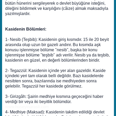
bütün hünerini sergileyerek o devlet büyüğüne isteğini,
dileğini bildirmek ve karşılığını (câize) almak maksadıyla
yazılmışlardır.
Kasidenin Bölümleri:
1- Nesib (Teşbib): Kasidenin giriş kısmıdır. 15 ile 20 beyit
arasında olup uzun bir gazeli andırır. Bu kısımda aşk
konusu işlenmişse bölüme "nesib", başka bir konu
işlenmişse bölüme "teşbib" adı verilir. Nesib ya da teşbib,
kasidenin en güzel, en değerli bölümlerinden biridir.
2- Tegazzül: Kasidenin içinde yer alan gazeldir. Kaside
içindeki yeri tam olarak belli değildir. Bazı kasidelerde
nesibten sonra, bazılarında ise medhiyeden sonra
gelebilir. Tegazzül her kasidede görülmez.
3- Girizgâh: Şairin medhiye kısmına geçeceğini haber
verdiği bir veya iki beyitlik bölümdür.
www.huseyinarasli.com
4- Medhiye (Maksad): Kasidenin takdim edildiği devlet