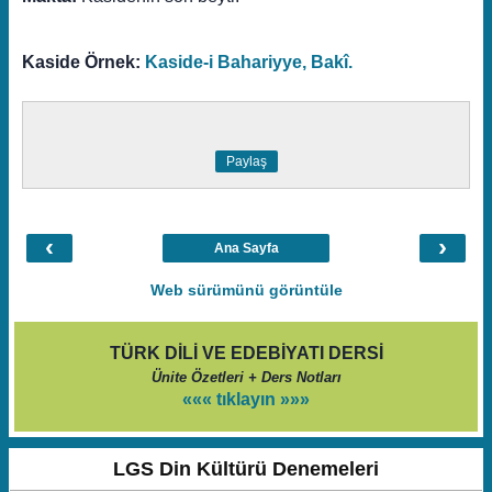
Kaside Örnek:
Kaside-i Bahariyye, Bakî.
Paylaş
‹
›
Ana Sayfa
Web sürümünü görüntüle
TÜRK DİLİ VE EDEBİYATI DERSİ
Ünite Özetleri + Ders Notları
««« tıklayın »»»
LGS Din Kültürü Denemeleri