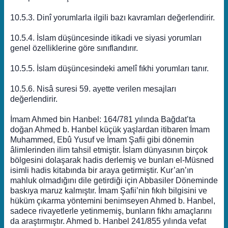
10.5.3. Dinî yorumlarla ilgili bazı kavramları değerlendirir.
10.5.4. İslam düşüncesinde itikadi ve siyasi yorumları
genel özelliklerine göre sınıflandırır.
10.5.5. İslam düşüncesindeki amelî fıkhi yorumları tanır.
10.5.6. Nisâ suresi 59. ayette verilen mesajları
değerlendirir.
İmam Ahmed bin Hanbel: 164/781 yılında Bağdat’ta
doğan Ahmed b. Hanbel küçük yaşlardan itibaren İmam
Muhammed, Ebû Yusuf ve İmam Şafii gibi dönemin
âlimlerinden ilim tahsil etmiştir. İslam dünyasının birçok
bölgesini dolaşarak hadis derlemiş ve bunları el-Müsned
isimli hadis kitabında bir araya getirmiştir. Kur’an’ın
mahluk olmadığını dile getirdiği için Abbasiler Döneminde
baskıya maruz kalmıştır. İmam Şafii’nin fıkıh bilgisini ve
hüküm çıkarma yöntemini benimseyen Ahmed b. Hanbel,
sadece rivayetlerle yetinmemiş, bunların fıkhı amaçlarını
da araştırmıştır. Ahmed b. Hanbel 241/855 yılında vefat