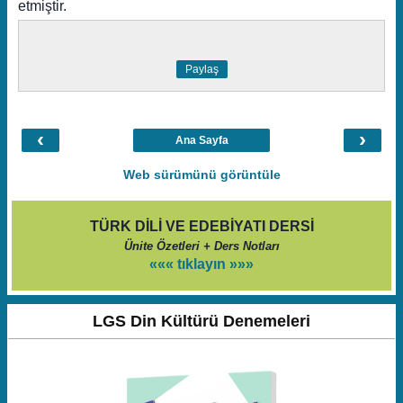
etmiştir.
Paylaş
‹
›
Ana Sayfa
Web sürümünü görüntüle
TÜRK DİLİ VE EDEBİYATI DERSİ
Ünite Özetleri + Ders Notları
««« tıklayın »»»
LGS Din Kültürü Denemeleri