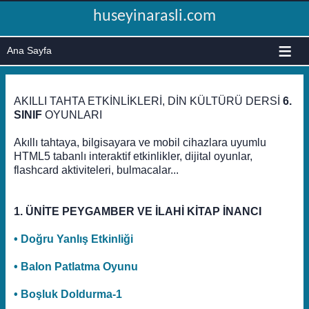
huseyinarasli.com
≡
AKILLI TAHTA ETKİNLİKLERİ, DİN KÜLTÜRÜ DERSİ
6.
SINIF
OYUNLARI
Akıllı tahtaya, bilgisayara ve mobil cihazlara uyumlu
HTML5 tabanlı interaktif etkinlikler, dijital oyunlar,
flashcard aktiviteleri, bulmacalar...
1. ÜNİTE PEYGAMBER VE İLAHİ KİTAP İNANCI
• Doğru Yanlış Etkinliği
• Balon Patlatma Oyunu
• Boşluk Doldurma-1